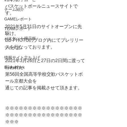
バスケットボールニュースサイトで
チーム紹介
す。
GAMEレポート
2021年5月31日のサイトオープンに先
TEAMレポート
駆け、
バスケット掲示板
BB-PHOTOのブログ内にてプレリリー
スを行なっております。
ブログ話
情報サイト立ち上げ
2021年3月26日と27日の2日間に渡って
BasketPark
行われた
第56回全国高等学校交歓バスケットボ
ール京都大会を
通じての記事を掲載させて頂きます。
※※※※※※※※※※※※※※※※※
※※※※※※※※※※※※※※※※※
※※※