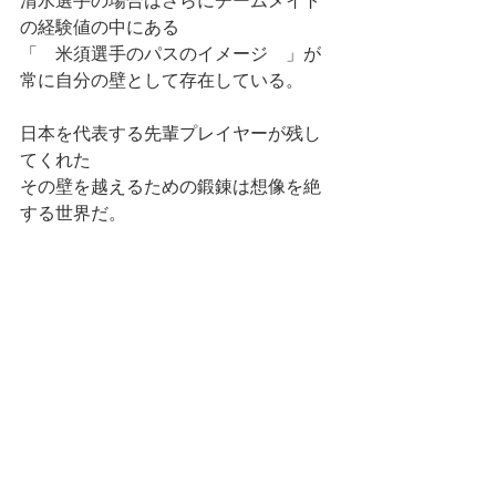
清水選手の場合はさらにチームメイト
の経験値の中にある
「　米須選手のパスのイメージ　」が
常に自分の壁として存在している。
日本を代表する先輩プレイヤーが残し
てくれた
その壁を越えるための鍛錬は想像を絶
する世界だ。
2020年12月29日までウインターカップ
を戦った東山にとって、
新人戦の中止、練習試合の自粛によ
り、
京都交歓大会が新チーム初の試合とな
った。
本来、このような状況下では「　成