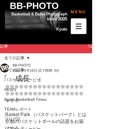
BB-PHOTO
MENU
Basketball & Ballet Photograph
since 2005
Kyoto
記事
全ての記事
BB-PHOTO
全ての記事
2021年5月16日
読了時間: 3分
『 成長 』
バスケっ子ムービー
※※※※※※※※※※※※※※※※※
NEWS
※※※※※※※※※※※※※※※※※
Kyoto Basketball Times
※※※
TEAMレポート
Basket Park （バスケットパーク）とは
ブログ話
京都のバスケットボールの話題をお届
けする
バスケっ子ムービー