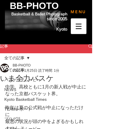
BB-PHOTO
MENU
Basketball & Ballet Photograph
since 2005
Kyoto
記事
全ての記事
BB-PHOTO
全ての記事
2021年1月25日
読了時間: 1分
いま全力バスケ
バスケっ子ムービー
中学、高校ともに1月の新人戦が中止に
NEWS
なった京都バスケット界。
Kyoto Basketball Times
昨年は夏の公式戦が中止になっただけ
TEAMレポート
に
ブログ話
最悪の状況が頭の中をよぎるかもしれ
ません。
バスケっ子ムービー