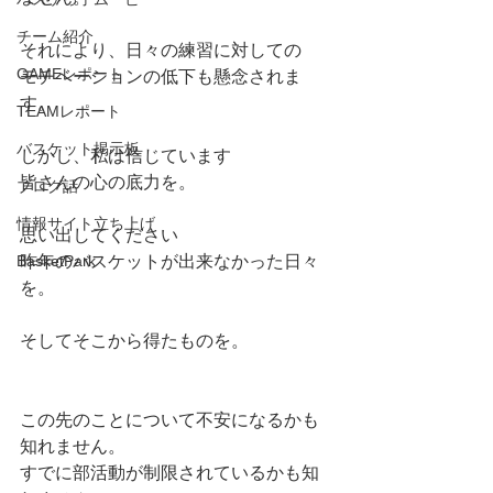
チーム紹介
それにより、日々の練習に対しての
GAMEレポート
モチベーションの低下も懸念されま
す。
TEAMレポート
バスケット掲示板
しかし、私は信じています
皆さんの心の底力を。
ブログ話
情報サイト立ち上げ
思い出してください
BasketPark
昨年のバスケットが出来なかった日々
を。
そしてそこから得たものを。
この先のことについて不安になるかも
知れません。
すでに部活動が制限されているかも知