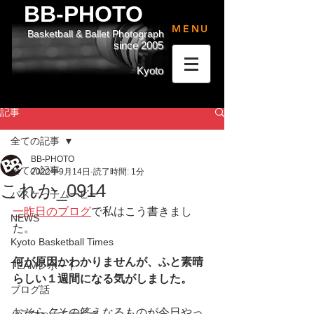
BB-PHOTO
MENU
Basketball & Ballet Photograph
since 2005
Kyoto
記事
全ての記事
BB-PHOTO
全ての記事
2022年9月14日
読了時間: 1分
これか_0914
バスケっ子ムービー
一昨日のブログ
で私はこう書きまし
NEWS
た。
Kyoto Basketball Times
何が原因かわかりませんが、ふと素晴
TEAMレポート
らしい１週間になる気がしました。
ブログ話
おそらくその答えなるものが今日やっ
バスケっ子ムービー