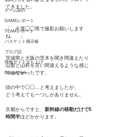
てきました。
チーム紹介
GAMEレポート
「　今度◯◯県で撮影お願いします
TEAMレポート
ね。　」
バスケット掲示板
ブログ話
茨城県と大阪の茨木を聞き間違えたり
情報サイト立ち上げ
山梨と山科を言い間違えるような感じ
BasketPark
ではなかったです。
頭の中で◯◯…と考えましたが、
どう考えても一つしかありません。
京都からですと、
新幹線の移動だけで5
時間半
ほどかかります。