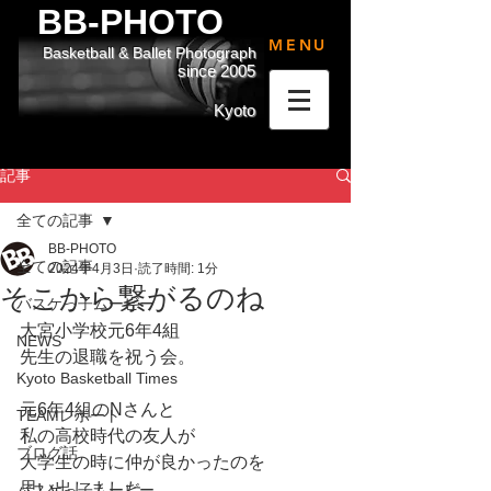
BB-PHOTO
MENU
Basketball & Ballet Photograph
since 2005
Kyoto
記事
全ての記事
BB-PHOTO
全ての記事
2024年4月3日
読了時間: 1分
そこから繋がるのね
バスケっ子ムービー
大宮小学校元6年4組
NEWS
先生の退職を祝う会。
Kyoto Basketball Times
元6年4組のNさんと
TEAMレポート
私の高校時代の友人が
ブログ話
大学生の時に仲が良かったのを
思い出しました。
バスケっ子ムービー