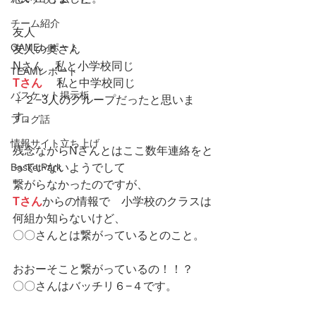
チーム紹介
友人
GAMEレポート
友人の奥さん
Nさん　私と小学校同じ
TEAMレポート
Tさん
 　私と中学校同じ
バスケット掲示板
＋２−3人のグループだったと思いま
す。
ブログ話
情報サイト立ち上げ
残念ながらNさんとはここ数年連絡をと
BasketPark
っていないようでして
繋がらなかったのですが、
Tさん
からの情報で　小学校のクラスは
何組か知らないけど、
〇〇さんとは繋がっているとのこと。
おおーそこと繋がっているの！！？
〇〇さんはバッチリ６−４です。