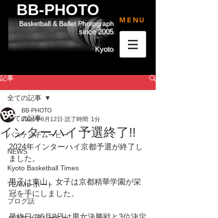
BB-PHOTO
MENU
Basketball & Ballet Photograph
since 2005
Kyoto
記事
全ての記事
BB-PHOTO
全ての記事
2024年6月12日
読了時間: 1分
インターハイ予選終了!!
バスケっ子ムービー
2024年インターハイ京都予選が終了し
NEWS
ました。
Kyoto Basketball Times
男子は東山、女子は京都精華学園が栄
TEAMレポート
冠を手にしました。
ブログ話
最終日の6月8日は男女決勝戦と3位決定
バスケっ子ムービー