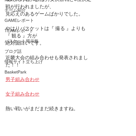
戦が行われましたが、
チーム紹介
見応えのあるゲームばかりでした。
GAMEレポート
やはりバスケットは『 撮る 』よりも 
TEAMレポート
『 観る 』方が
バスケット掲示板
絶対面白いです。
ブログ話
近畿大会の組み合わせも発表されまし
情報サイト立ち上げ
た！！
BasketPark
男子組み合わせ
女子組み合わせ
熱い戦いがまだまだ続きますね。