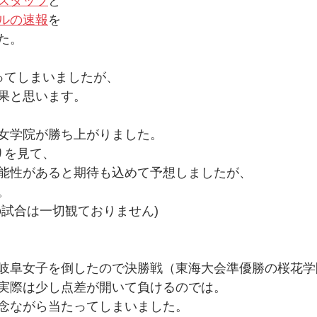
スタッツ
と
ルの速報
を
た。
ってしまいましたが、
果と思います。
女学院が勝ち上がりました。
りを見て、
能性があると期待も込めて予想しましたが、
。
の試合は一切観ておりません)
岐阜女子を倒したので決勝戦（東海大会準優勝の桜花学
実際は少し点差が開いて負けるのでは。
念ながら当たってしまいました。