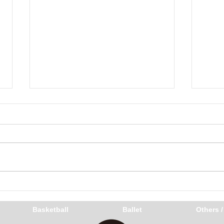
いま
さあ、いこーか
Basketball
Ballet
Others 