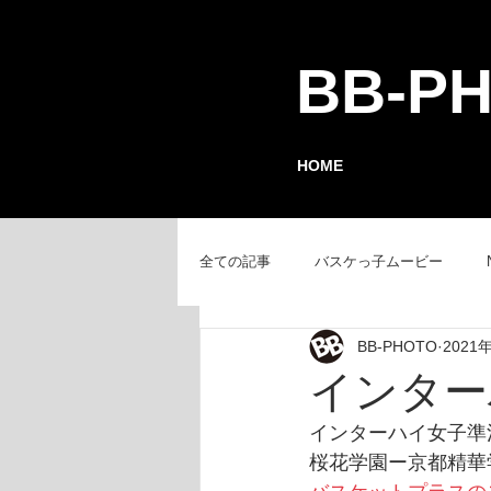
BB-P
HOME
全ての記事
バスケっ子ムービー
BB-PHOTO
2021
チーム紹介
GAMEレポート
インター
インターハイ女子準
桜花学園ー京都精華