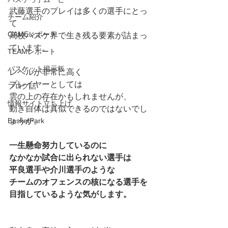
武藤選手のプレイは多くの選手にとっ
チーム紹介
て
GAMEレポート
高校バスケ界で生き残る要素が詰まっ
ています。
TEAMレポート
バスケット掲示板
レベルが非常に高く
プレイヤーとしては
ブログ話
雲の上の存在かもしれませんが、
情報サイト立ち上げ
動き自体は真似できるのではないでし
BasketPark
ょうか。
一生懸命努力しているのに
なかなか試合に出られない選手は
平良選手や介川選手のような
チームのオフェンスの核になる選手を
目指しているような気がします。