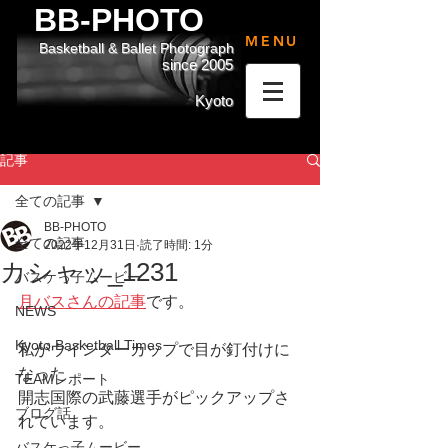
BB-PHOTO
MENU
Basketball & Ballet Photograph
since 2005
Kyoto
記事
全ての記事
BB-PHOTO
全ての記事
2022年12月31日
読了時間: 1分
カシャッ_1231
バスケっ子ムービー
月バスさんの記事
です。
NEWS
Kyoto Basketball Times
私がウインターカップで目が釘付けに
なった
TEAMレポート
開志国際の武藤選手がピックアップさ
ブログ話
れています。
バスケっ子ムービー