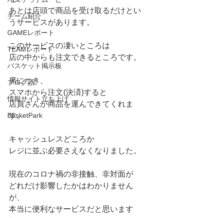
あとは店頭で商品を受け取るだけとい
チーム紹介
うサービスがあります。
GAMEレポート
このサービスの凄いところは
TEAMレポート
店の中からも注文できるところです。
バスケット掲示板
席につき、
ブログ話
スマホから注文(決済)すると
情報サイト立ち上げ
店員さんが商品を運んできてくれま
BasketPark
す。
キャッシュレスどころか
レジに並ぶ必要さえなくなりました。
現在のコロナ禍の非接触、非対面が
どれだけ影響したかはわかりません
が、
本当に便利なサービスだと思います