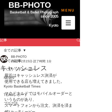
BB-PHOTO
MENU
Basketball & Ballet Photograph
since 2005
Kyoto
記事
全ての記事
BB-PHOTO
全ての記事
2022年2月15日
読了時間: 1分
キャッシュレス
バスケっ子ムービー
最近はキャッシュレス決済が
NEWS
使用できる店も増えてきました。
Kyoto Basketball Times
マクドナルドではモバイルオーダーと
TEAMレポート
いうものがあり、
ブログ話
スマートフォンから注文、決済を済ま
せ、
バスケっ子ムービー