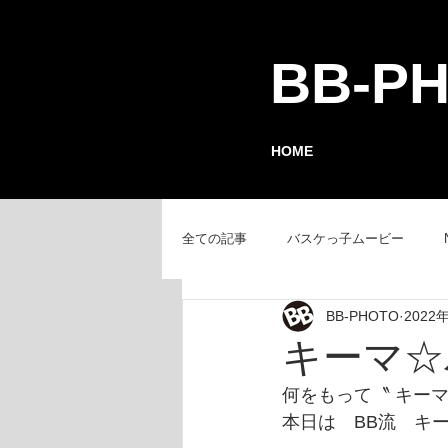
BB-P
HOME
全ての記事
バスケっ子ムービー
BB-PHOTO
2022
チーム紹介
GAMEレポート
キーマ☆パ
何をもって〝 キー
本日は　BB流　キ