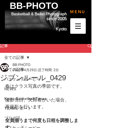
BB-PHOTO
MENU
Basketball & Ballet Photograph
since 2005
Kyoto
記事
全ての記事
BB-PHOTO
全ての記事
2022年4月29日
読了時間: 2分
ジブンルール_0429
バスケっ子ムービー
春はクラス写真の季節です。
NEWS
Kyoto Basketball Times
撮影当日、欠席者がいた場合、
再撮影を行います。
TEAMレポート
ブログ話
全員揃うまで何度も日程を調整しま
す。
バスケっ子ムービー