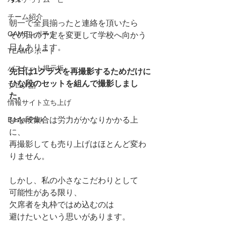
チーム紹介
朝一で全員揃ったと連絡を頂いたら
GAMEレポート
その日の予定を変更して学校へ向かう
日もあります。
TEAMレポート
バスケット掲示板
先日は1クラスを再撮影するためだけに
ひな段のセットを組んで撮影しまし
ブログ話
た。
情報サイト立ち上げ
BasketPark
ひな段集合は労力がかなりかかる上
に、
再撮影しても売り上げはほとんど変わ
りません。
しかし、私の小さなこだわりとして
可能性がある限り、
欠席者を丸枠ではめ込むのは
避けたいという思いがあります。