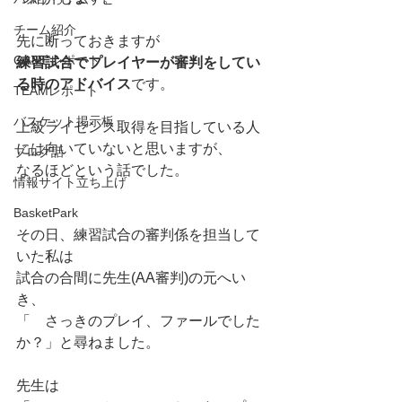
チーム紹介
先に断っておきますが
GAMEレポート
練習試合でプレイヤーが審判をしてい
る時のアドバイス
です。
TEAMレポート
バスケット掲示板
上級ライセンス取得を目指している人
には向いていないと思いますが、
ブログ話
なるほどという話でした。
情報サイト立ち上げ
BasketPark
その日、練習試合の審判係を担当して
いた私は
試合の合間に先生(AA審判)の元へい
き、
「　さっきのプレイ、ファールでした
か？」と尋ねました。
先生は