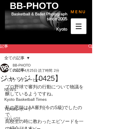
BB-PHOTO
MENU
Basketball & Ballet Photograph
since 2005
Kyoto
記事
全ての記事
BB-PHOTO
全ての記事
2022年4月25日
読了時間: 2分
ジャッジ【0425】
バスケっ子ムービー
プロ野球で審判の行動について物議を
NEWS
醸しているようですね。
Kyoto Basketball Times
私の恩師はAA審判(今のS級)でしたの
TEAMレポート
で、
ブログ話
高校生の時に教わったエピソードを一
つ紹介します。
バスケっ子ムービー