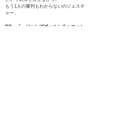
もう1人の審判もわからないのジェスチ
ャー。
BB　「　ジャンプボールシチュエーシ
ョン！！　」
誰も文句は言いませんでした。
わからないものはわかりません。
わからない時はわからない時のルール
があり、
それに則れば、良いだけです。