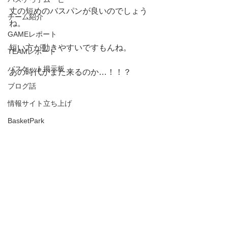
丈の短めのバスパンが良いのでしょう
チーム紹介
ね。
GAMEレポート
短い方が動きやすいですもんね。
TEAMレポート
バスケット掲示板
あの時代がまた来るのか…！！？
ブログ話
情報サイト立ち上げ
BasketPark