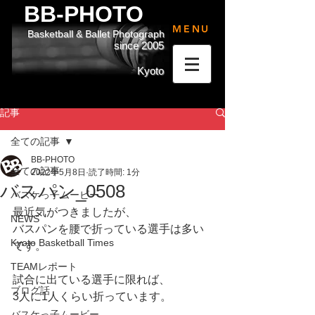
BB-PHOTO
MENU
Basketball & Ballet Photograph
since 2005
Kyoto
記事
全ての記事
BB-PHOTO
全ての記事
2022年5月8日
読了時間: 1分
バスパン_0508
バスケっ子ムービー
最近気がつきましたが、
NEWS
バスパンを腰で折っている選手は多い
Kyoto Basketball Times
です。
TEAMレポート
試合に出ている選手に限れば、
ブログ話
3人に1人くらい折っています。
バスケっ子ムービー