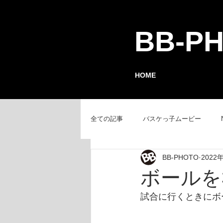
BB-P
HOME
全ての記事
バスケっ子ムービー
BB-PHOTO
2022
チーム紹介
GAMEレポート
ボールを3
試合に行くときにボ