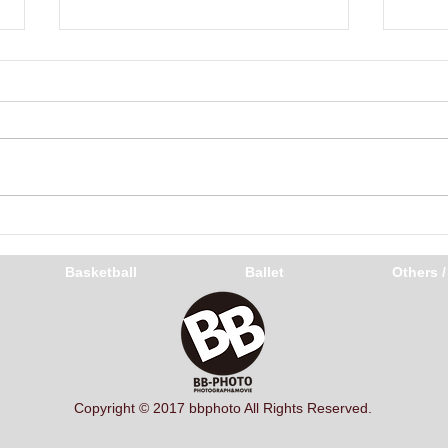
いま
さあ、いこーか
Basketball
Ballet
Others 
Copyright © 2017 bbphoto All Rights Reserved.