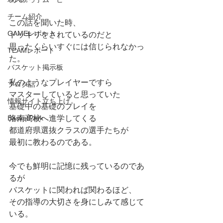
チーム紹介
この話を聞いた時、
GAMEレポート
ドッキリをされているのだと
思ったくらいすぐには信じられなかっ
TEAMレポート
た。
バスケット掲示板
私のようなプレイヤーですら
ブログ話
マスターしていると思っていた
情報サイト立ち上げ
基礎中の基礎のプレイを
BasketPark
洛南高校へ進学してくる
都道府県選抜クラスの選手たちが
最初に教わるのである。
今でも鮮明に記憶に残っているのであ
るが
バスケットに関われば関わるほど、
その指導の大切さを身にしみて感じて
いる。