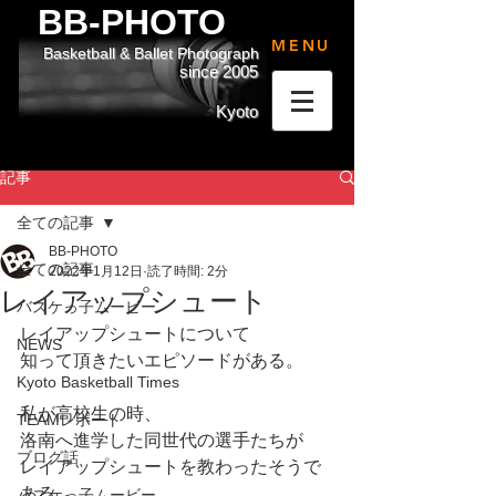
BB-PHOTO
MENU
Basketball & Ballet Photograph
since 2005
Kyoto
記事
全ての記事
BB-PHOTO
全ての記事
2022年1月12日
読了時間: 2分
レイアップシュート
バスケっ子ムービー
レイアップシュートについて
NEWS
知って頂きたいエピソードがある。
Kyoto Basketball Times
私が高校生の時、
TEAMレポート
洛南へ進学した同世代の選手たちが
ブログ話
レイアップシュートを教わったそうで
ある。
バスケっ子ムービー