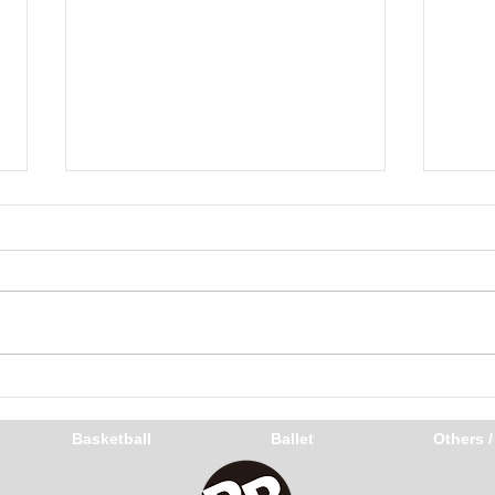
いま
さあ、いこーか
Basketball
Ballet
Others 