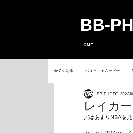
BB-P
HOME
全ての記事
バスケっ子ムービー
BB-PHOTO
2023
チーム紹介
GAMEレポート
レイカー
実はあまりNBAを見