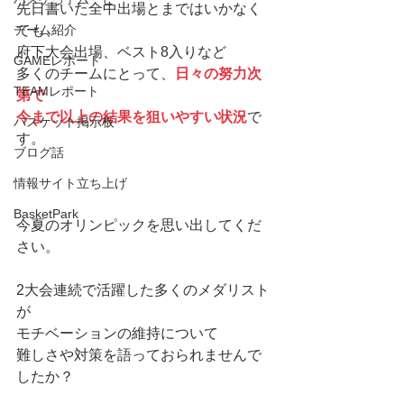
先日書いた全中出場とまではいかなく
チーム紹介
ても、
府下大会出場、ベスト8入りなど
GAMEレポート
多くのチームにとって、
日々の努力次
TEAMレポート
第で
今まで以上の結果を狙いやすい状況
で
バスケット掲示板
す。
ブログ話
情報サイト立ち上げ
BasketPark
今夏のオリンピックを思い出してくだ
さい。
2大会連続で活躍した多くのメダリスト
が
モチベーションの維持について
難しさや対策を語っておられませんで
したか？