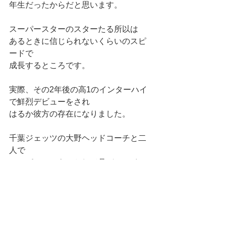
年生だったからだと思います。
スーパースターのスターたる所以は
あるときに信じられないくらいのスピ
ードで
成長するところです。
実際、その2年後の高1のインターハイ
で鮮烈デビューをされ
はるか彼方の存在になりました。
千葉ジェッツの大野ヘッドコーチと二
人で
スーパールーキーとして月バスにイン
ターハイの記事が載ったことを
鮮明に覚えています。
高3のインターハイ予選決勝も永山選手
擁する