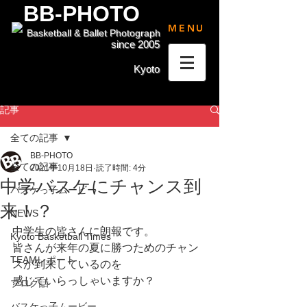
BB-PHOTO
MENU
Basketball & Ballet Photograph
since 2005
Kyoto
記事
全ての記事
BB-PHOTO
全ての記事
2021年10月18日
読了時間: 4分
中学バスケにチャンス到
バスケっ子ムービー
来！？
NEWS
中学生の皆さんに朗報です。
Kyoto Basketball Times
皆さんが来年の夏に勝つためのチャン
TEAMレポート
スが到来しているのを
感じていらっしゃいますか？
ブログ話
バスケっ子ムービー