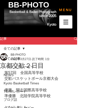
BB-PHOTO
MENU
Basketball & Ballet Photograph
since 2005
Kyoto
記事
全ての記事
BB-PHOTO
全ての記事
2022年3月27日
読了時間: 1分
京都交歓２日目
バスケっ子ムービー
第57回　全国高等学校
NEWS
交歓バスケットボール京都大会
Kyoto Basketball Times
優勝　開志国際高等学校
TEAMレポート
準優勝　北陸学院高等学校
ブログ話
となりました。
バスケっ子ムービー