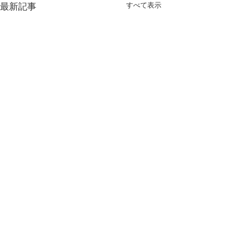
すべて表示
最新記事
コメント
いま、食育
さあ、いこーか