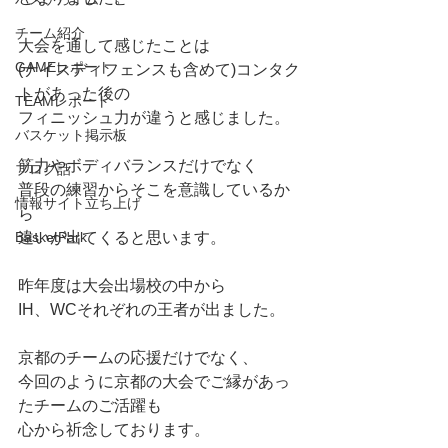
チーム紹介
大会を通して感じたことは
GAMEレポート
(ナイスディフェンスも含めて)コンタク
トがあった後の
TEAMレポート
フィニッシュ力が違うと感じました。
バスケット掲示板
筋力やボディバランスだけでなく
ブログ話
普段の練習からそこを意識しているか
情報サイト立ち上げ
ら
BasketPark
違いが出てくると思います。
昨年度は大会出場校の中から
IH、WCそれぞれの王者が出ました。
京都のチームの応援だけでなく、
今回のように京都の大会でご縁があっ
たチームのご活躍も
心から祈念しております。