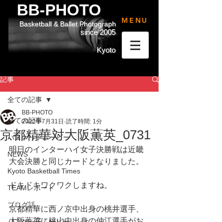
BB-PHOTO
MENU
Basketball & Ballet Photograph
since 2005
Kyoto
記事
全ての記事
BB-PHOTO
全ての記事
2022年7月31日
読了時間: 1分
京都精華対大阪薫英_0731
バスケっ子ムービー
明日のインターハイ女子決勝戦は近畿
NEWS
大会決勝と同じカードとなりました。
Kyoto Basketball Times
ドキドキワクワクしますね。
TEAMレポート
ブログ話
京都精華に西ノ京中出身の桃井選手、
大阪薫英に桃山中出身の仲江選手がお
バスケっ子ムービー