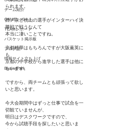
られます。
チーム紹介
GAMEレポート
西ノ京と桃山の選手がインターハイ決
勝戦で戦うなんて
TEAMレポート
本当に凄いことですね。
バスケット掲示板
京都精華はもちろんですが大阪薫英に
ブログ話
も
情報サイト立ち上げ
京都の中学校から進学した選手は他に
BasketPark
もいます。
ですから、両チームとも頑張って欲し
いと思います。
今大会期間中はずっと仕事で試合を一
切観ていませんが、
明日はデスクワークですので、
今から試聴手段を探したいと思いま