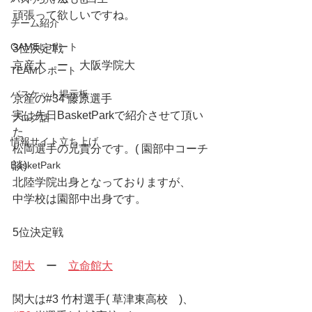
頑張って欲しいですね。
チーム紹介
GAMEレポート
3位決定戦
京産大　ー　大阪学院大　
TEAMレポート
バスケット掲示板
京産の#34 藤原選手
実は先日BasketParkで紹介させて頂い
ブログ話
た
情報サイト立ち上げ
松岡選手の兄貴分です。( 園部中コーチ
BasketPark
談)
北陸学院出身となっておりますが、
中学校は園部中出身です。
5位決定戦
関大
　ー　
立命館大
関大は#3 竹村選手( 草津東高校　)、　