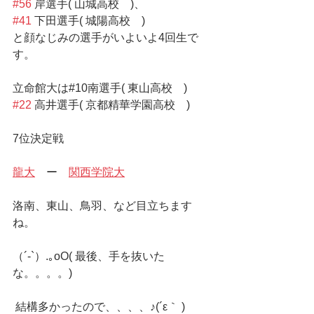
#56
 岸選手( 山城高校　)、　
#41
 下田選手( 城陽高校　)
と顔なじみの選手がいよいよ4回生で
す。
立命館大は#10南選手( 東山高校　)  
#22
 高井選手( 京都精華学園高校　)
7位決定戦
龍大
　ー　
関西学院大
洛南、東山、鳥羽、など目立ちます
ね。
（´-`）.｡oO( 最後、手を抜いた
な。。。。)
 結構多かったので、、、、♪(´ε｀ )