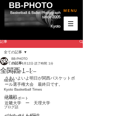
BB-PHOTO
MENU
Basketball & Ballet Photograph
since 2005
Kyoto
記事
全ての記事
BB-PHOTO
全ての記事
2021年6月12日
読了時間: 1分
全関西！！
バスケっ子ムービー
さあいよいよ明日が関西バスケットボ
NEWS
ール選手権大会　最終日です。
Kyoto Basketball Times
決勝戦
TEAMレポート
近畿大学　ー　天理大学
ブログ話
パトちゃんも4回生
バスケっ子ムービー