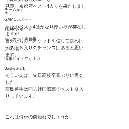
見事、京都府ベスト4入りを果たしまし
チーム紹介
た。
GAMEレポート
高校のベスト4はかなり厚い壁が存在し
TEAMレポート
ますが、
バスケット掲示板
自分たちのバスケットを信じて挑めば
ベスト８入りのチャンスはあると思い
ブログ話
ます。
情報サイト立ち上げ
BasketPark
そういえば、先日高校卒業ぶりに再会
した
西島選手は同志社国際高でベスト８入
りしています。
これは何かの前触れでしょうか。