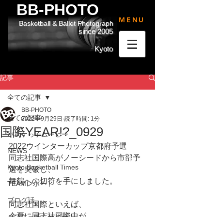
BB-PHOTO
MENU
Basketball & Ballet Photograph
since 2005
Kyoto
記事
全ての記事
BB-PHOTO
全ての記事
2022年9月29日
読了時間: 1分
国際YEAR!?_0929
バスケっ子ムービー
2022ウインターカップ京都府予選
NEWS
同志社国際高がノーシードから市部予
Kyoto Basketball Times
選を突破し、
舞鶴への切符を手にしました。
TEAMレポート
ブログ話
同志社国際といえば、
今夏に同志社国際中が
バスケっ子ムービー