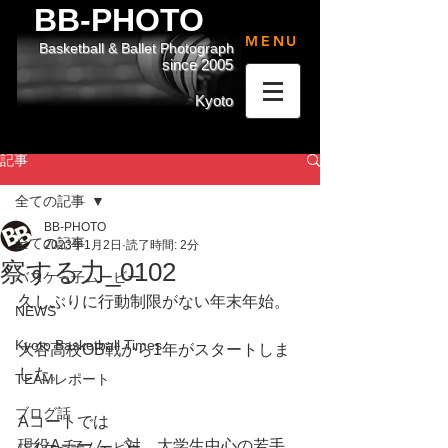
BB-PHOTO
MENU
Basketball & Ballet Photograph
since 2005
Kyoto
記事
全ての記事
BB-PHOTO
全ての記事
2023年1月2日
読了時間: 2分
察する力_0102
バスケっ子ムービー
久しぶりに行動制限がない年末年始。
NEWS
Kyoto Basketball Times
大谷高校OB戦から1年がスタートしま
した。
TEAMレポート
ブログ話
Aコートでは
現役Aチーム　対　大学生中心の若手
バスケっ子ムービー