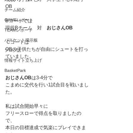
OB
チーム紹介
GAMEレポート
Bコートでは
現役Bチーム　対　
おじさんOB
TEAMレポート
バスケット掲示板
 Cコートは
OBの子供たちが自由にシュートを打っ
ブログ話
ていました。
情報サイト立ち上げ
BasketPark
おじさんOB
は3-4分で
こまめに交代を行い1試合目を戦いまし
た。
私は試合開始早々に
フリースローで得点を取りましたの
で、
本日の目標達成で気楽にプレイできま