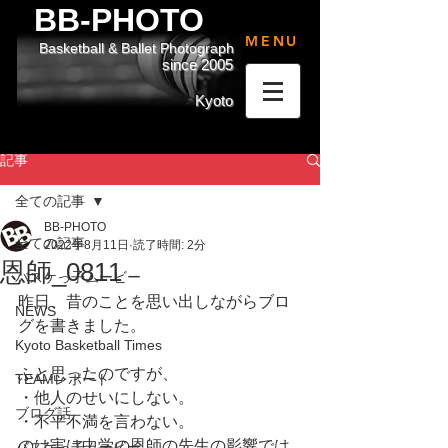
BB-PHOTO
MENU
Basketball & Ballet Photograph
since 2005
Kyoto
記事
全ての記事
BB-PHOTO
全ての記事
2022年8月11日
読了時間: 2分
恩師_0811
バスケっ子ムービー
昨日、昔のことを思い出しながらブロ
NEWS
グを書きました。
Kyoto Basketball Times
ふと思ったのですが、
TEAMレポート
・他人のせいにしない。
ブログ話
・不平不満を言わない。
のは実は中学の恩師の先生の影響では
バスケっ子ムービー