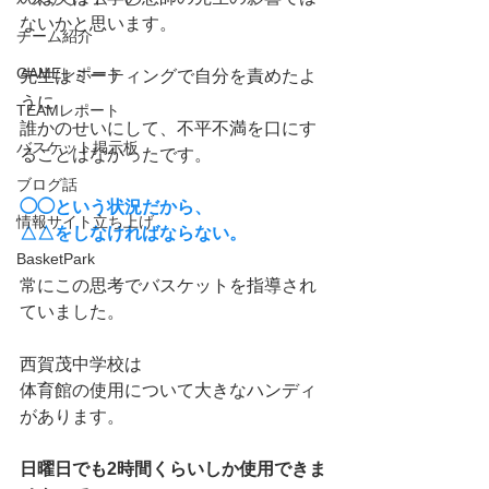
ないかと思います。
チーム紹介
GAMEレポート
先生はミーティングで自分を責めたよ
うに
TEAMレポート
誰かのせいにして、不平不満を口にす
バスケット掲示板
ることはなかったです。
ブログ話
◯◯という状況だから、
情報サイト立ち上げ
△△をしなければならない。
BasketPark
常にこの思考でバスケットを指導され
ていました。
西賀茂中学校は
体育館の使用について大きなハンディ
があります。
日曜日でも2時間くらいしか使用できま