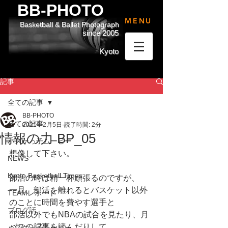
BB-PHOTO
MENU
Basketball & Ballet Photograph
since 2005
Kyoto
記事
全ての記事
BB-PHOTO
全ての記事
2021年2月5日
読了時間: 2分
情報の力 BP_05
バスケっ子ムービー
想像して下さい。
NEWS
Kyoto Basketball Times
部活の時は精一杯頑張るのですが、
一旦、部活を離れるとバスケット以外
TEAMレポート
のことに時間を費やす選手と
ブログ話
部活以外でもNBAの試合を見たり、月
バスの記事を読んだりして
バスケっ子ムービー