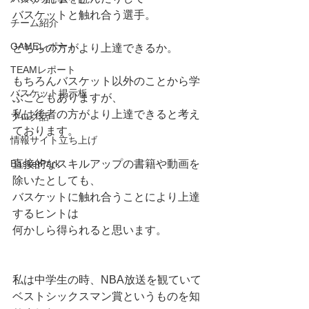
バスケットと触れ合う選手。
チーム紹介
GAMEレポート
どちらの方がより上達できるか。
TEAMレポート
もちろんバスケット以外のことから学
バスケット掲示板
ぶこともありますが、
私は後者の方がより上達できると考え
ブログ話
ております。
情報サイト立ち上げ
BasketPark
直接的なスキルアップの書籍や動画を
除いたとしても、
バスケットに触れ合うことにより上達
するヒントは
何かしら得られると思います。
私は中学生の時、NBA放送を観ていて
ベストシックスマン賞というものを知