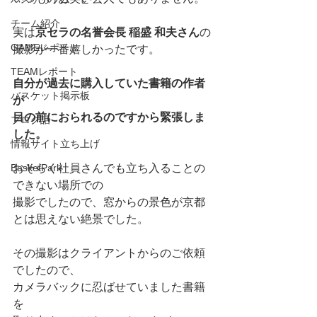
チーム紹介
実は
京セラの名誉会長 稲盛 和夫さん
の
GAMEレポート
撮影が一番嬉しかったです。
TEAMレポート
自分が過去に購入していた書籍の作者
バスケット掲示板
が
目の前におられるのですから緊張しま
ブログ話
した。
情報サイト立ち上げ
BasketPark
おそらく社員さんでも立ち入ることの
できない場所での
撮影でしたので、窓からの景色が京都
とは思えない絶景でした。
その撮影はクライアントからのご依頼
でしたので、
カメラバックに忍ばせていました書籍
を