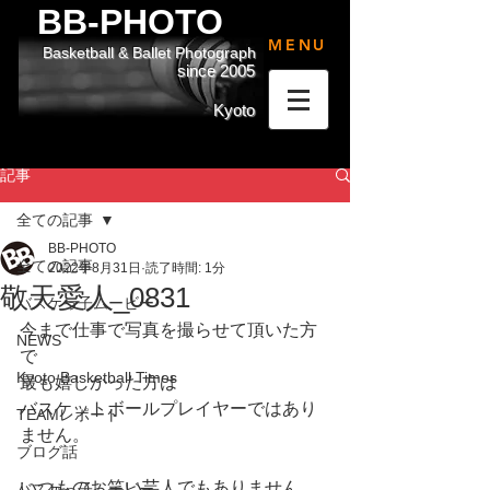
BB-PHOTO
MENU
Basketball & Ballet Photograph
since 2005
Kyoto
記事
全ての記事
BB-PHOTO
全ての記事
2022年8月31日
読了時間: 1分
敬天愛人_0831
バスケっ子ムービー
今まで仕事で写真を撮らせて頂いた方
NEWS
で
Kyoto Basketball Times
最も嬉しかった方は
バスケットボールプレイヤーではあり
TEAMレポート
ません。
ブログ話
いつものお笑い芸人でもありません。
バスケっ子ムービー