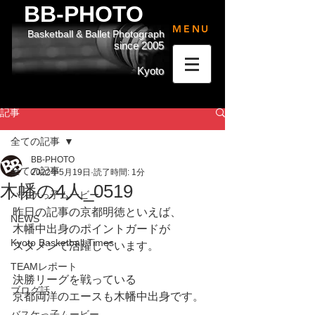
BB-PHOTO
MENU
Basketball & Ballet Photograph
since 2005
Kyoto
記事
全ての記事
BB-PHOTO
全ての記事
2022年5月19日
読了時間: 1分
木幡の4人_0519
バスケっ子ムービー
昨日の記事の京都明徳といえば、
NEWS
木幡中出身のポイントガードが
Kyoto Basketball Times
スタメンで活躍しています。
TEAMレポート
決勝リーグを戦っている
ブログ話
京都両洋のエースも木幡中出身です。
バスケっ子ムービー