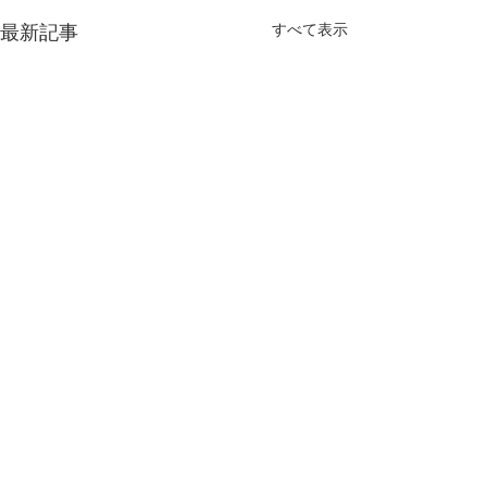
すべて表示
最新記事
コメント
いま、食育
さあ、いこーか