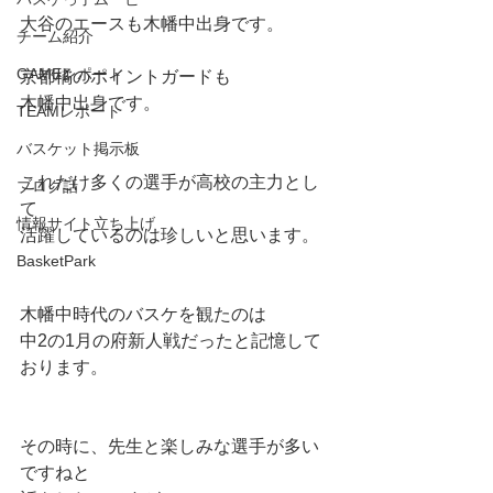
大谷のエースも木幡中出身です。
チーム紹介
GAMEレポート
京都橘のポイントガードも
木幡中出身です。
TEAMレポート
バスケット掲示板
これだけ多くの選手が高校の主力とし
ブログ話
て
情報サイト立ち上げ
活躍しているのは珍しいと思います。
BasketPark
木幡中時代のバスケを観たのは
中2の1月の府新人戦だったと記憶して
おります。
その時に、先生と楽しみな選手が多い
ですねと