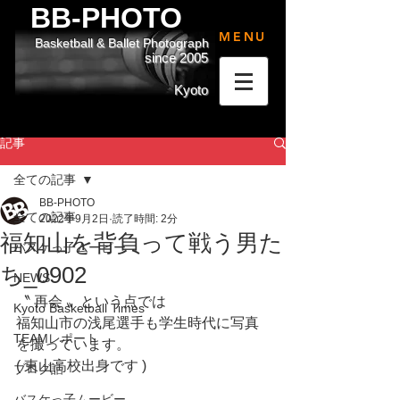
BB-PHOTO
MENU
Basketball & Ballet Photograph
since 2005
Kyoto
記事
全ての記事
BB-PHOTO
全ての記事
2022年9月2日
読了時間: 2分
福知山を背負って戦う男た
バスケっ子ムービー
ち_0902
NEWS
〝 再会 〟という点では
Kyoto Basketball Times
福知山市の浅尾選手も学生時代に写真
TEAMレポート
を撮っています。
( 東山高校出身です )
ブログ話
バスケっ子ムービー