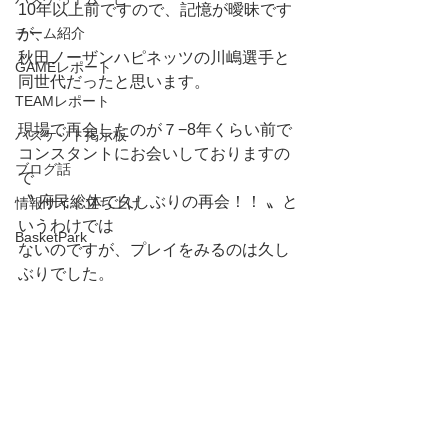
10年以上前ですので、記憶が曖昧です
チーム紹介
が、
秋田ノーザンハピネッツの川嶋選手と
GAMEレポート
同世代だったと思います。
TEAMレポート
現場で再会したのが７−8年くらい前で
バスケット掲示板
コンスタントにお会いしておりますの
ブログ話
で
〝 府民総体で久しぶりの再会！！ 〟と
情報サイト立ち上げ
いうわけでは
BasketPark
ないのですが、プレイをみるのは久し
ぶりでした。