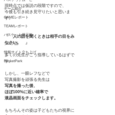
現時点では仮説の段階ですので、
チーム紹介
今後も引き続き見守りたいと思いま
GAMEレポート
す。
TEAMレポート
バスケット掲示板
「　人の話を聞くときは相手の目をみ
なさい。　」
ブログ話
情報サイト立ち上げ
多くの先生がこう指導しているはずで
BasketPark
す。
しかし、一眼レフなどで
写真撮影を頑張る先生は
写真を撮った後、
ほぼ100%に近い確率で
液晶画面をチェックします。
もちろんその姿は子どもたちの視界に