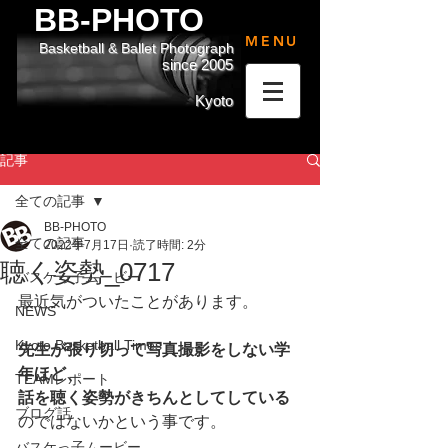
BB-PHOTO
MENU
Basketball & Ballet Photograph
since 2005
Kyoto
記事
全ての記事
BB-PHOTO
全ての記事
2022年7月17日
読了時間: 2分
聴く姿勢_0717
バスケっ子ムービー
最近気がついたことがあります。
NEWS
Kyoto Basketball Times
先生が張り切って写真撮影をしない学
年ほど、
TEAMレポート
話を聴く姿勢がきちんとしてしている
ブログ話
のではないかという事です。
バスケっ子ムービー