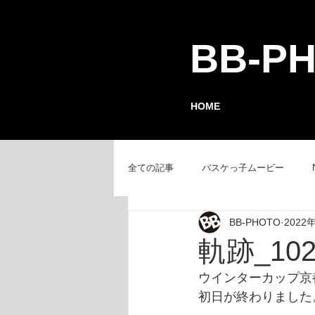
BB-P
HOME
全ての記事
バスケっ子ムービー
BB-PHOTO
2022
チーム紹介
GAMEレポート
軌跡_102
ウインターカップ京
初日が終わりました