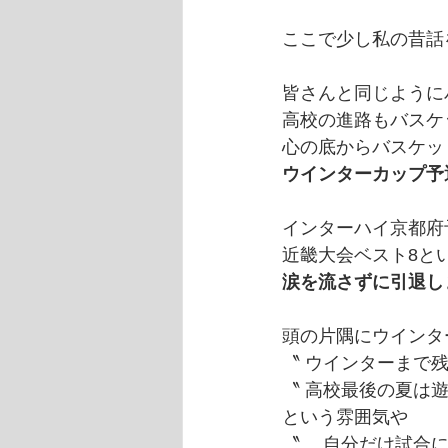
ここで少し私の昔話
皆さんと同じように
高校の進路もバスケ
心の底からバスケッ
ウインターカップ予
インターハイ京都府
近畿大会ベスト8と
涙を流さずに引退し
頭の片隅にウインタ
〝 ウインターまで
〝 高校最後の夏は遊
という雰囲気や
〝 　自分だけ試合