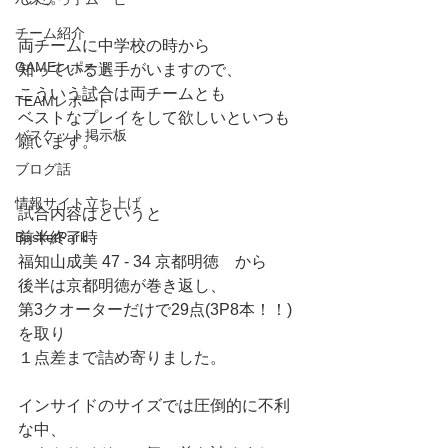
チーム紹介
両チームに中学校の時から
GAMEレポート
知っている選手がいますので、
こういう試合は両チームとも
TEAMレポート
ベストなプレイをして欲しいといつも
バスケット掲示板
願います。
ブログ話
情報サイト立ち上げ
試合内容はというと
BasketPark
前半終了時
福知山成美 47 - 34 京都明徳　から
後半は京都明徳が巻き返し、
第3クオーターだけで29点(3P8本！！)
を取り
１点差まで詰め寄りました。
インサイドのサイズでは圧倒的に不利
な中、