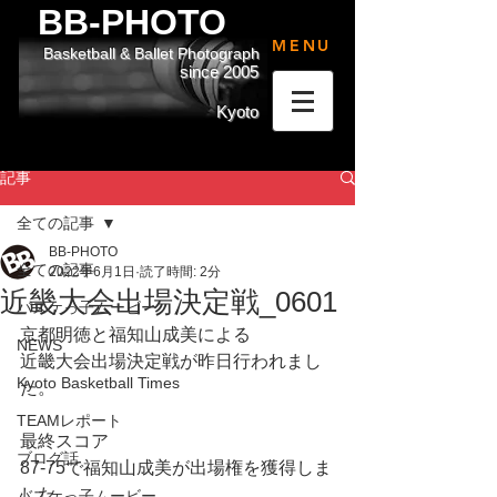
BB-PHOTO
MENU
Basketball & Ballet Photograph
since 2005
Kyoto
記事
全ての記事
BB-PHOTO
全ての記事
2022年6月1日
読了時間: 2分
近畿大会出場決定戦_0601
バスケっ子ムービー
京都明徳と福知山成美による
NEWS
近畿大会出場決定戦が昨日行われまし
Kyoto Basketball Times
た。
TEAMレポート
最終スコア
ブログ話
87-75で福知山成美が出場権を獲得しま
した。
バスケっ子ムービー