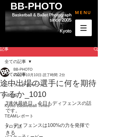
BB-PHOTO
MENU
Basketball & Ballet Photograph
since 2005
Kyoto
記事
全ての記事
BB-PHOTO
全ての記事
2022年10月10日
読了時間: 2分
途中出場の選手に何を期待
バスケっ子ムービー
するか_1010
NEWS
3連休最終日、今日もディフェンスの話
Kyoto Basketball Times
です。
TEAMレポート
1、ディフェンスは100%の力を発揮で
ブログ話
きる
バスケっ子ムービー