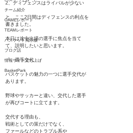
2、ディフェンスはライバルが少ない
チーム紹介
と、ここ2日間はディフェンスの利点を
GAMEレポート
書きました。
TEAMレポート
本日は途中出場の選手に焦点を当て
バスケット掲示板
て、説明したいと思います。
ブログ話
『　選手交代　』　
情報サイト立ち上げ
BasketPark
バスケットの魅力の一つに選手交代が
あります。
野球やサッカーと違い、交代した選手
が再びコートに立てます。
交代する理由も、
戦術としての策だけでなく、
ファールなどのトラブル系や