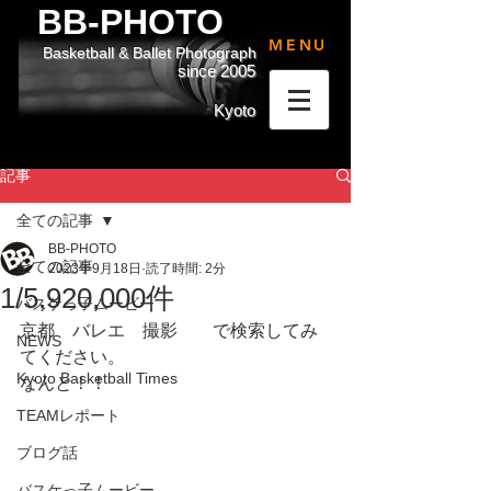
BB-PHOTO
MENU
Basketball & Ballet Photograph
since 2005
Kyoto
記事
全ての記事
BB-PHOTO
全ての記事
2023年9月18日
読了時間: 2分
1/5,920,000件
バスケっ子ムービー
京都　バレエ　撮影　　で検索してみ
NEWS
てください。
Kyoto Basketball Times
なんと！！
TEAMレポート
ブログ話
バスケっ子ムービー