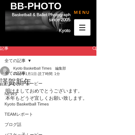
BB-PHOTO
MENU
Basketball & Ballet Photograph
since 2005
Kyoto
記事
全ての記事
Kyoto Basketball Times 編集部
全ての記事
2018年1月1日
読了時間: 1分
謹賀新年
バスケっ子ムービー
明けましておめでとうございます。
NEWS
本年もどうぞ宜しくお願い致します。
Kyoto Basketball Times
TEAMレポート
ブログ話
バスケっ子ムービー