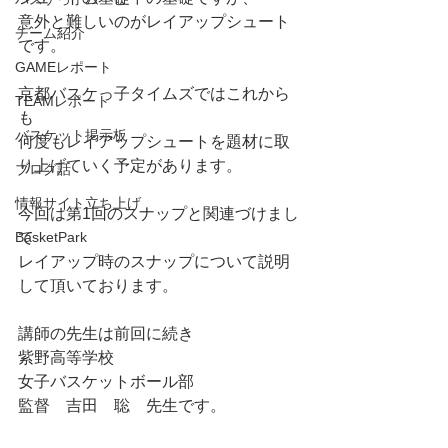
意外と難しいのがレイアップシュート
チーム紹介
です。
GAMEレポート
京都バスケっ子タイムズではこれから
TEAMレポート
も
バスケット掲示板
何度もレイアップシュートを題材に取
り上げていく予定があります。
ブログ話
情報サイト立ち上げ
今回は第1回のスナップと関連づけまし
BasketPark
て
レイアップ時のスナップについて説明
して頂いております。
講師の先生は前回に続き
紫野高等学校
女子バスケットボール部
監督　吉田　聡　先生です。