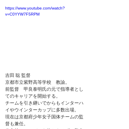
https://www.youtube.com/watch?
v=C0YYW7F5RPM
吉田 聡 監督　
京都市立紫野高等学校　教諭。
前監督　甲良泰明氏の元で指導者とし
てのキャリアを開始する。
チームを引き継いでからもインターハ
イやウインターカップに多数出場。
現在は京都府少年女子国体チームの監
督も兼任。