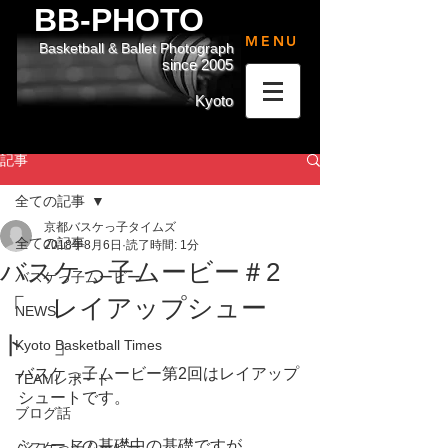
BB-PHOTO
MENU
Basketball & Ballet Photograph
since 2005
Kyoto
記事
全ての記事
京都バスケっ子タイムズ
全ての記事
2018年8月6日
読了時間: 1分
バスケっ子ムービー＃2
バスケっ子ムービー
「 レイアップシュー
NEWS
ト 」
Kyoto Basketball Times
バスケっ子ムービー第2回はレイアップ
TEAMレポート
シュートです。
ブログ話
シュートの基礎中の基礎ですが、
バスケっ子ムービー