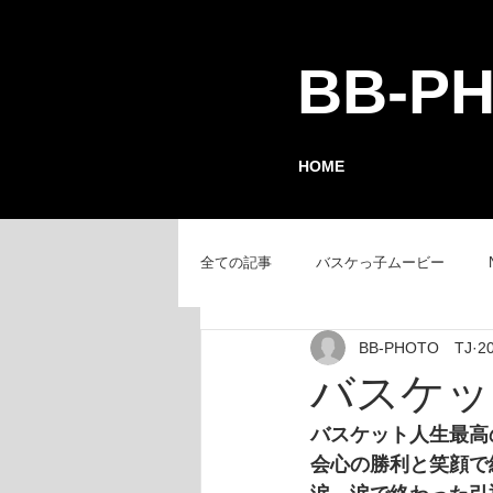
BB-P
HOME
全ての記事
バスケっ子ムービー
BB-PHOTO TJ
2
チーム紹介
GAMEレポート
バスケッ
バスケット人生最高
会心の勝利と笑顔で