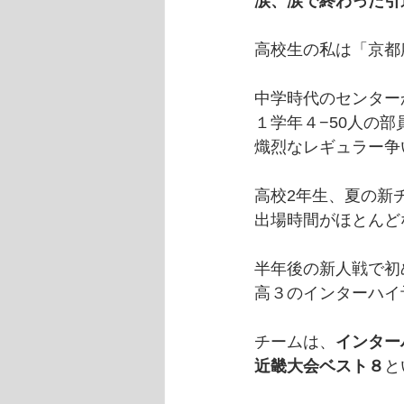
涙、涙で終わった引
高校生の私は「京都
中学時代のセンター
１学年４−50人の部
熾烈なレギュラー争
高校2年生、夏の新
出場時間がほとんど
半年後の新人戦で初
高３のインターハイ
チームは、
インター
近畿大会ベスト８
と