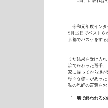
　「1日」に絞れば
　令和元年度インタ
5月12日でベスト８
京都でバスケをする
まだ結果を受け入れ
涙で終わった選手、
家に帰ってから涙が
様々な想いがあった
私の恩師の言葉をお
『　涙で終われるの