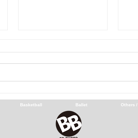
年賀状
いつ
Basketball
Ballet
Others 