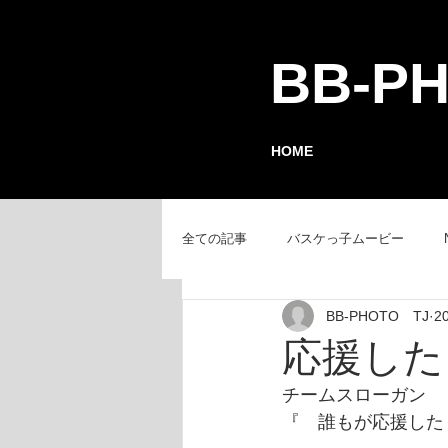
BB-P
HOME
全ての記事
バスケっ子ムービー
BB-PHOTO TJ
2
チーム紹介
GAMEレポート
応援した
チームスローガン
『　誰もが応援した