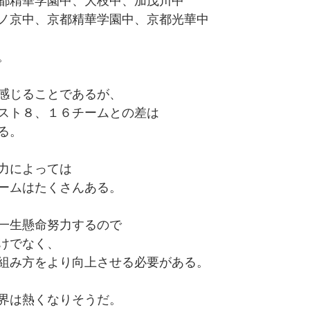
都精華学園中、大枝中、加茂川中
ノ京中、京都精華学園中、京都光華中
。
感じることであるが、
スト８、１６チームとの差は
る。
力によっては
ームはたくさんある。
一生懸命努力するので
けでなく、
組み方をより向上させる必要がある。
界は熱くなりそうだ。