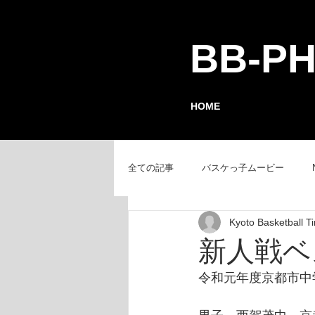
BB-P
HOME
全ての記事
バスケっ子ムービー
Kyoto Basketbal
チーム紹介
GAMEレポート
新人戦ベ
令和元年度京都市中