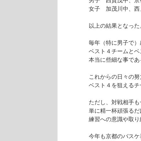
男子　西賀茂中、京
女子　加茂川中、西
以上の結果となった
毎年（特に男子で）
ベスト４チームとベ
本当に些細な事であ
これからの日々の努
ベスト４を狙えるチ
ただし、対戦相手も
単に精一杯頑張るだ
練習への意識や取り
今年も京都のバスケ