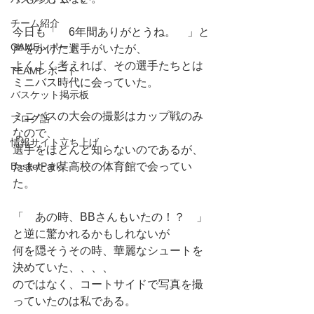
チーム紹介
今日も「　6年間ありがとうね。　」と
GAMEレポート
声をかけた選手がいたが、
よくよく考えれば、その選手たちとは
TEAMレポート
ミニバス時代に会っていた。
バスケット掲示板
ミニバスの大会の撮影はカップ戦のみ
ブログ話
なので、
情報サイト立ち上げ
選手をほとんど知らないのであるが、
BasketPark
たまたま某高校の体育館で会ってい
た。
「　あの時、BBさんもいたの！？　」
と逆に驚かれるかもしれないが
何を隠そうその時、華麗なシュートを
決めていた、、、、
のではなく、コートサイドで写真を撮
っていたのは私である。