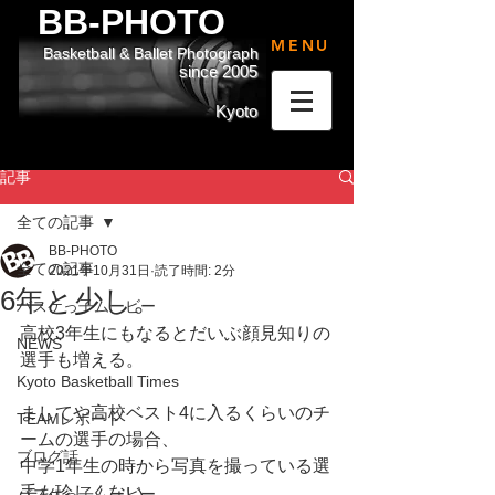
BB-PHOTO
MENU
Basketball & Ballet Photograph
since 2005
Kyoto
記事
全ての記事
BB-PHOTO
全ての記事
2021年10月31日
読了時間: 2分
6年と少し。
バスケっ子ムービー
高校3年生にもなるとだいぶ顔見知りの
NEWS
選手も増える。
Kyoto Basketball Times
ましてや高校ベスト4に入るくらいのチ
TEAMレポート
ームの選手の場合、
ブログ話
中学1年生の時から写真を撮っている選
手も珍しくない。
バスケっ子ムービー