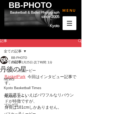
BB-PHOTO
MENU
Basketball & Ballet Photograph
since 2005
Kyoto
記事
全ての記事
BB-PHOTO
全ての記事
2022年1月25日
読了時間: 1分
丹後の星
バスケっ子ムービー
BasketPark
  今回はインタビュー記事で
NEWS
す。
Kyoto Basketball Times
籔田選手といえばパワフルなリバウン
TEAMレポート
ドが特徴ですが、
ブログ話
身長は181cmしかありません。
バスケっ子ムービー