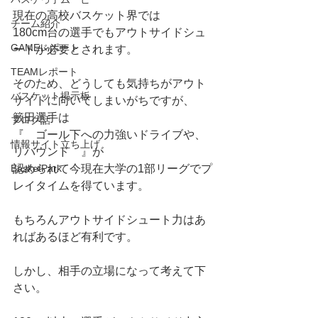
現在の高校バスケット界では
チーム紹介
180cm台の選手でもアウトサイドシュ
GAMEレポート
ートが必要とされます。
TEAMレポート
そのため、どうしても気持ちがアウト
バスケット掲示板
サイドに向いてしまいがちですが、
籔田選手は
ブログ話
『　ゴール下への力強いドライブや、
情報サイト立ち上げ
リバウンド　』が
BasketPark
認められて今現在大学の1部リーグでプ
レイタイムを得ています。
もちろんアウトサイドシュート力はあ
ればあるほど有利です。
しかし、相手の立場になって考えて下
さい。