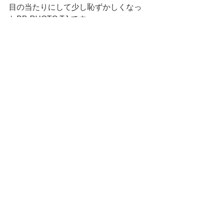
目の当たりにして少し恥ずかしくなっ
たBB-PHOTO TJ です。
日々反省、是人生
すべて表示
最新記事