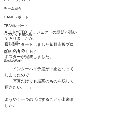
チーム紹介
GAMEレポート
TEAMレポート
ALL KYOTO プロジェクトの話題が続い
バスケット掲示板
ておりましたが、
ブログ話
最初にスタートしました紫野応援プロ
ジェクトの
情報サイト立ち上げ
ポスターが完成しました。
BasketPark
「　インターハイ予選が中止となって
しまったので
　　写真だけでも最高のものを残して
頂きたい。　」
ようやく一つの形にすることが出来ま
した。