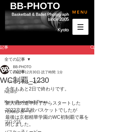
BB-PHOTO
MENU
Basketball & Ballet Photograph
since 2005
Kyoto
記事
全ての記事
BB-PHOTO
全ての記事
2022年12月30日
読了時間: 1分
WC制覇_1230
バスケっ子ムービー
今年もあと2日で終わりです。
NEWS
Kyoto Basketball Times
新人戦の途中終了からスタートした
2022京都高校バスケットでしたが
TEAMレポート
最後は京都精華学園のWC初制覇で幕を
ブログ話
閉じました。
バスケっ子ムービー