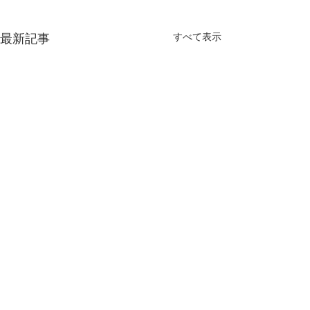
すべて表示
最新記事
コメント
いま、食育