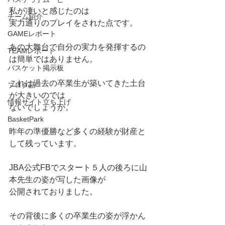
私が凄いと感じたのは
チーム紹介
実力通りのプレイをされた点です。
GAMEレポート
あの大舞台で自分の実力を発揮するの
TEAMレポート
は簡単ではありません。
バスケット掲示板
これは過去の卒業生が築いてきた土台
ブログ話
が大きいのでは
情報サイト立ち上げ
ないでしょうか。
BasketPark
昨年の準優勝など多くの経験が財産と
して残っています。
JBA公式FBでスタート５人の後ろに山
本先生の姿が写した画像が
公開されておりました。
その背後に多くの卒業生の姿が浮かん