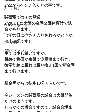
2/22からベンチ入りとの事です。
チーム紹介
GAMEレポート
関西圏ではその翌週
2/29 3/1 に大阪の金岡公園体育館で試
TEAMレポート
合があります。
バスケット掲示板
（その日にベンチ入りされるかどうか
は未確認です）
ブログ話
情報サイト立ち上げ
車では少し遠いですが、
BasketPark
阪急で梅田か京阪で淀屋橋まで行き、
御堂筋線に乗れば乗り換え1回で新金岡
まで行けます。
新金岡からは徒歩10分くらいです。
今シーズンの関西圏の試合は大阪開催
だけのようです。
せっかくの機会ですので、試合会場ま