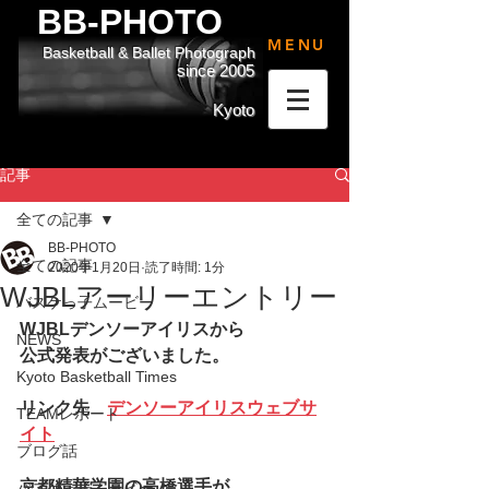
BB-PHOTO
MENU
Basketball & Ballet Photograph
since 2005
Kyoto
記事
全ての記事
BB-PHOTO
全ての記事
2020年1月20日
読了時間: 1分
WJBLアーリーエントリー
バスケっ子ムービー
WJBLデンソーアイリスから
NEWS
公式発表がございました。
Kyoto Basketball Times
リンク先　
デンソーアイリスウェブサ
TEAMレポート
イト
ブログ話
京都精華学園の高橋選手が
バスケっ子ムービー