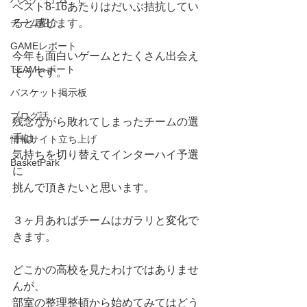
ベスト8-16あたりはだいぶ拮抗してい
チーム紹介
ると感じます。
GAMEレポート
今年も面白いゲームとたくさん出会え
TEAMレポート
そうです。
バスケット掲示板
ブログ話
残念ながら敗れてしまったチームの選
手は
情報サイト立ち上げ
気持ちを切り替えてインターハイ予選
BasketPark
に
挑んで頂きたいと思います。
３ヶ月あればチームはガラリと変化で
きます。
どこかの高校を見たわけではありませ
んが、
部室の整理整頓から始めてみてはどう