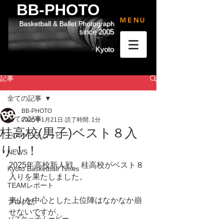
BB-PHOTO
MENU
Basketball & Ballet Photograph
since 2005
Kyoto
記事
全ての記事
BB-PHOTO
全ての記事
2025年1月21日
読了時間: 1分
桂高校(男子)ベスト８入
バスケっ子ムービー
り！！
NEWS
2025年高校新人戦、桂高校がベスト８
Kyoto Basketball Times
入りを果たしました。
TEAMレポート
東山を中心とした上位陣はなかなか崩
ブログ話
せないですが、
バスケっ子ムービー